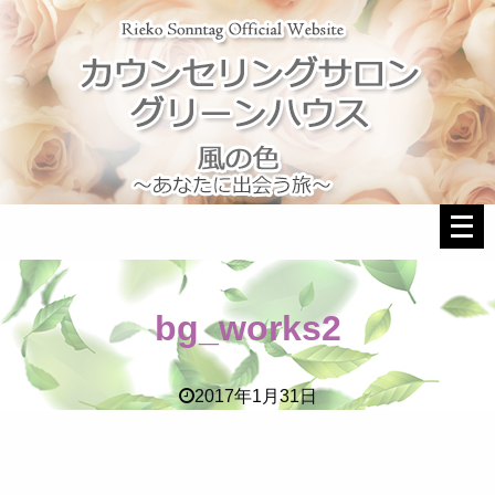
メ
ニ
ュ
ー
bg_works2
を
開
く
2017年1月31日